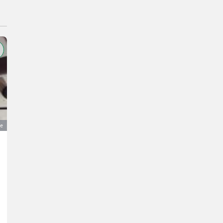
ge
Lagerraumbefüllung für Hackschnitzelanlage
4.000 €
MwSt nicht ausweisbar
Direktvermarktung- Heiztechnik
Alex
3393 Niederösterreich