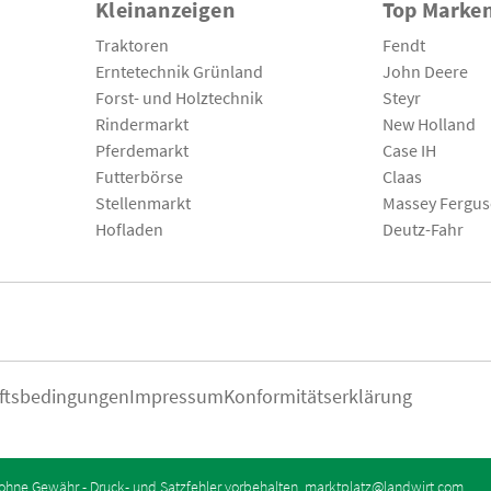
Kleinanzeigen
Top Marke
Traktoren
Fendt
Erntetechnik Grünland
John Deere
Forst- und Holztechnik
Steyr
Rindermarkt
New Holland
Pferdemarkt
Case IH
Futterbörse
Claas
Stellenmarkt
Massey Fergu
Hofladen
Deutz-Fahr
ftsbedingungen
Impressum
Konformitätserklärung
ohne Gewähr - Druck- und Satzfehler vorbehalten.
marktplatz@landwirt.com