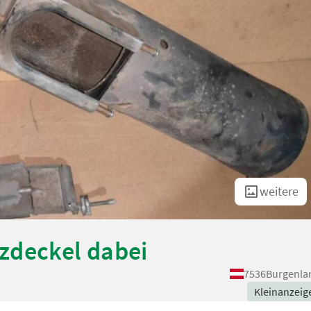
weitere
zdeckel dabei
7536
Burgenla
Kleinanzeig