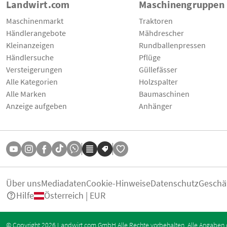
Landwirt.com
Maschinengruppen
Maschinenmarkt
Traktoren
Händlerangebote
Mähdrescher
Kleinanzeigen
Rundballenpressen
Händlersuche
Pflüge
Versteigerungen
Güllefässer
Alle Kategorien
Holzspalter
Alle Marken
Baumaschinen
Anzeige aufgeben
Anhänger
Über uns
Mediadaten
Cookie-Hinweise
Datenschutz
Geschä
Hilfe
Österreich | EUR
© Copyright 2026 Landwirt.com GmbH Alle Rechte vorbehalten. Alle Angaben 