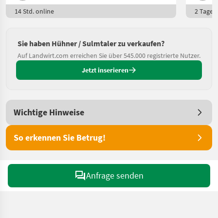
14 Std. online
2 Tage o
Sie haben Hühner / Sulmtaler zu verkaufen?
Auf Landwirt.com erreichen Sie über 545.000 registrierte Nutzer.
Jetzt inserieren
Wichtige Hinweise
So erkennen Sie Betrug!
Anfrage senden