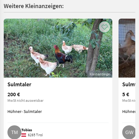
Weitere Kleinanzeigen:
Kleinanzeige
Sulmtaler
Sulmta
200 €
5 €
MwSt nicht ausweisbar
MwSt nich
Hühner- Sulmtaler
Hühner- 
Tobias
G
6265 Tirol