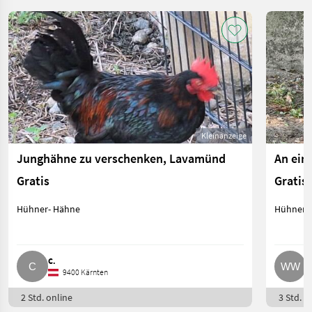
Kleinanzeige
Junghähne zu verschenken, Lavamünd
An ein
Gratis
Gratis
Hühner- Hähne
Hühner-
C.
W
9400 Kärnten
2 Std. online
3 Std. o