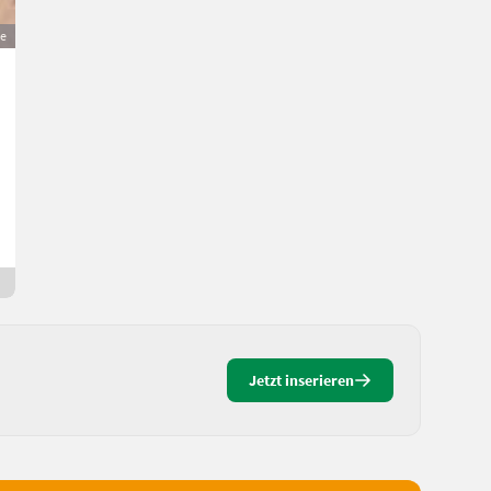
ge
Zwergkaninchen
40 €
MwSt nicht ausweisbar
Kaninchen / Hasen- Zwergkaninchen
Sarah
8103 Steiermark
4 Std. online
Jetzt inserieren