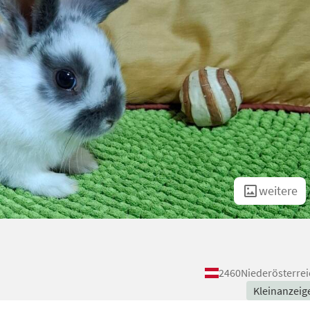
weitere
2460
Niederösterrei
Kleinanzeig