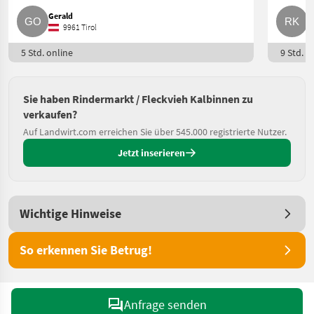
Gerald
R
9961 Tirol
5 Std. online
9 Std. o
Sie haben Rindermarkt / Fleckvieh Kalbinnen zu
verkaufen?
Auf Landwirt.com erreichen Sie über 545.000 registrierte Nutzer.
Jetzt inserieren
Wichtige Hinweise
So erkennen Sie Betrug!
Anfrage senden