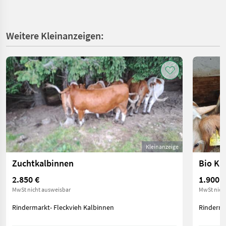
Weitere Kleinanzeigen:
Kleinanzeige
Zuchtkalbinnen
Bio Ka
2.850 €
1.900 €
MwSt nicht ausweisbar
MwSt nich
Rindermarkt- Fleckvieh Kalbinnen
Rinderma