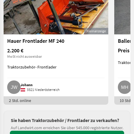
Kleinanzeige
Hauer Frontlader MF 240
Ballen
2.200 €
Preis 
MwSt nicht ausweisbar
Traktorz
Traktorzubehör- Frontlader
Johann
M
3321 Niederösterreich
2 Std. online
10 Std. 
Sie haben Traktorzubehör / Frontlader zu verkaufen?
Auf Landwirt.com erreichen Sie über 545.000 registrierte Nutzer.