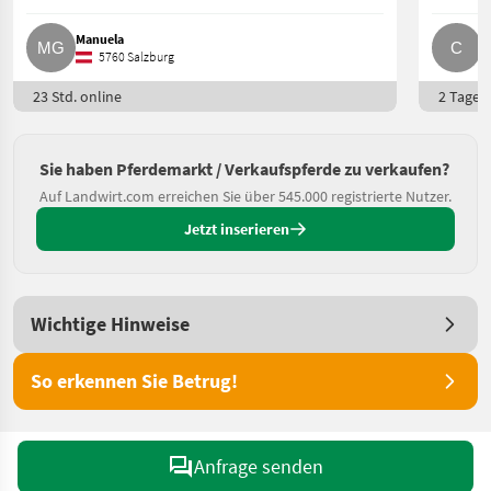
Manuela
C
5760 Salzburg
23 Std. online
2 Tage o
Sie haben Pferdemarkt / Verkaufspferde zu verkaufen?
Auf Landwirt.com erreichen Sie über 545.000 registrierte Nutzer.
Jetzt inserieren
Wichtige Hinweise
So erkennen Sie Betrug!
Anfrage senden