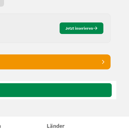
3 Std. online
Jetzt inserieren
n
Länder