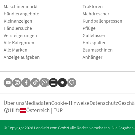
Maschinenmarkt
Traktoren
Händlerangebote
Mähdrescher
Kleinanzeigen
Rundballenpressen
Händlersuche
Pflüge
Versteigerungen
Güllefässer
Alle Kategorien
Holzspalter
Alle Marken
Baumaschinen
Anzeige aufgeben
Anhänger
Über uns
Mediadaten
Cookie-Hinweise
Datenschutz
Geschä
Hilfe
Österreich | EUR
© Copyright 2026 Landwirt.com GmbH Alle Rechte vorbehalten. Alle Angaben 