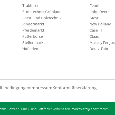
Traktoren
Fendt
Erntetechnik Grünland
John Deere
Forst- und Holztechnik
Steyr
Rindermarkt
New Holland
Pferdemarkt
Case IH
Futterbörse
Claas
Stellenmarkt
Massey Fergu
Hofladen
Deutz-Fahr
ftsbedingungen
Impressum
Konformitätserklärung
ohne Gewähr - Druck- und Satzfehler vorbehalten.
marktplatz@landwirt.com