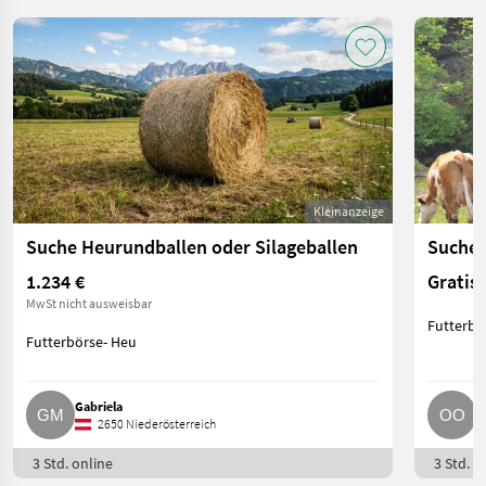
Kleinanzeige
Suche Heurundballen oder Silageballen
Suche 
1.234 €
Gratis
MwSt nicht ausweisbar
Futterbö
Futterbörse- Heu
Gabriela
o
2650 Niederösterreich
3 Std. online
3 Std. o