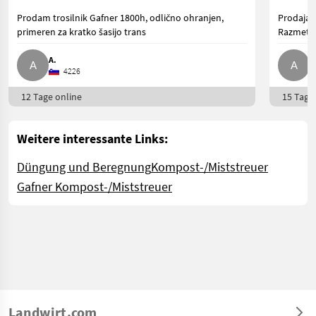
Prodam trosilnik Gafner 1800h, odlično ohranjen,
Prodajam 
primeren za kratko šasijo trans
Razmetava
A.
A
4226
12 Tage online
15 Tage 
Weitere interessante Links:
Düngung und Beregnung
Kompost-/Miststreuer
Gafner Kompost-/Miststreuer
Landwirt.com