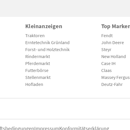
Kleinanzeigen
Top Marke
Traktoren
Fendt
Erntetechnik Grünland
John Deere
Forst- und Holztechnik
Steyr
Rindermarkt
New Holland
Pferdemarkt
Case IH
Futterbörse
Claas
Stellenmarkt
Massey Fergu
Hofladen
Deutz-Fahr
ftsbedingungen
Impressum
Konformitätserklärung