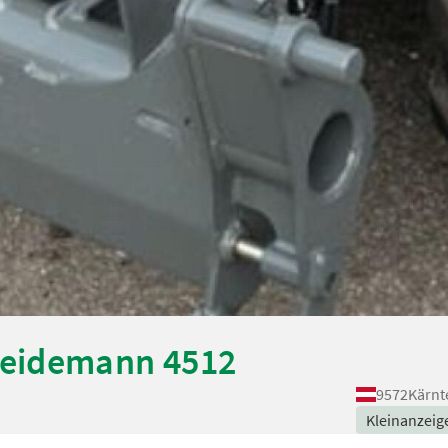
Weidemann 4512
9572
Kärnt
Kleinanzeig