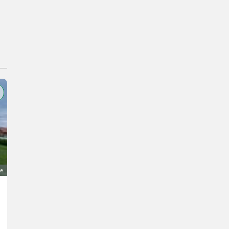
ge
JCB Teleskoplader 530-B
Preis auf Anfrage
Baumaschinen- Teleskoplader