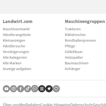
Landwirt.com
Maschinengruppen
Maschinenmarkt
Traktoren
Händlerangebote
Mähdrescher
Kleinanzeigen
Rundballenpressen
Händlersuche
Pflüge
Versteigerungen
Güllefässer
Alle Kategorien
Holzspalter
Alle Marken
Baumaschinen
Anzeige aufgeben
Anhänger
Über uns
Mediadaten
Cookie-Hinweise
Datenschutz
Geschä