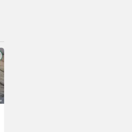
ge
VW Caddy 4Motion, neues Pickerl
4.200 €
MwSt nicht ausweisbar