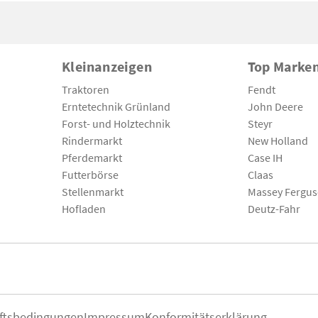
Kleinanzeigen
Top Marke
Traktoren
Fendt
Erntetechnik Grünland
John Deere
Forst- und Holztechnik
Steyr
Rindermarkt
New Holland
Pferdemarkt
Case IH
Futterbörse
Claas
Stellenmarkt
Massey Fergu
Hofladen
Deutz-Fahr
ftsbedingungen
Impressum
Konformitätserklärung