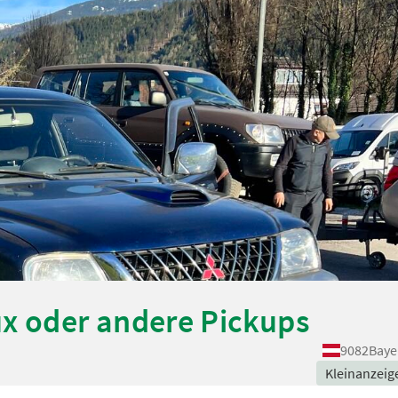
ux oder andere Pickups
9082
Baye
Kleinanzeig