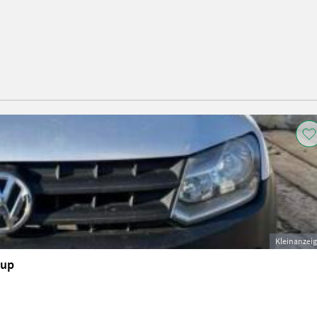
Kleinanzei
kup