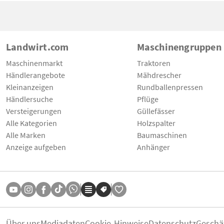
Landwirt.com
Maschinengruppen
Maschinenmarkt
Traktoren
Händlerangebote
Mähdrescher
Kleinanzeigen
Rundballenpressen
Händlersuche
Pflüge
Versteigerungen
Güllefässer
Alle Kategorien
Holzspalter
Alle Marken
Baumaschinen
Anzeige aufgeben
Anhänger
Über uns
Mediadaten
Cookie-Hinweise
Datenschutz
Geschä