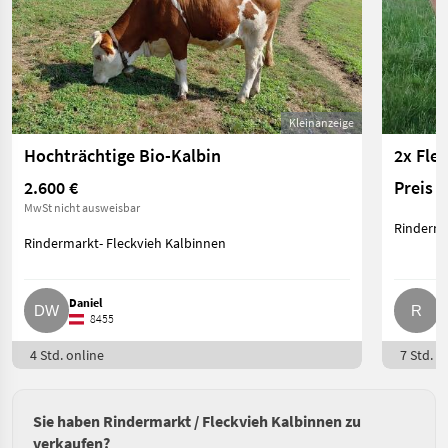
Kleinanzeige
Hochträchtige Bio-Kalbin
2x Fle
2.600 €
Preis 
MwSt nicht ausweisbar
Rinderma
Rindermarkt- Fleckvieh Kalbinnen
Daniel
R
8455
4 Std. online
7 Std. o
Sie haben Rindermarkt / Fleckvieh Kalbinnen zu
verkaufen?