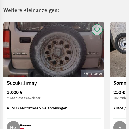
Weitere Kleinanzeigen:
Kleinanzeige
Suzuki Jimny
Sommer
3.000 €
250 €
MwSt nicht ausweisbar
MwSt nich
Autos / Motorräder- Geländewagen
Autos / 
Hannes
R