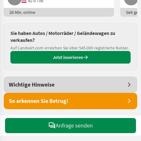
6170 Tirol
26 Min. online
Seit ges
Sie haben Autos / Motorräder / Geländewagen zu
verkaufen?
Auf Landwirt.com erreichen Sie über 545.000 registrierte Nutzer.
Jetzt inserieren
Wichtige Hinweise
So erkennen Sie Betrug!
Anfrage senden