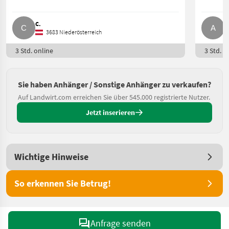
C.
A
3683 Niederösterreich
3 Std. online
3 Std. o
Sie haben Anhänger / Sonstige Anhänger zu verkaufen?
Auf Landwirt.com erreichen Sie über 545.000 registrierte Nutzer.
Jetzt inserieren
Wichtige Hinweise
So erkennen Sie Betrug!
Anfrage senden