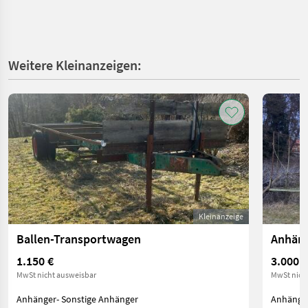
Weitere Kleinanzeigen:
Kleinanzeige
Ballen-Transportwagen
Anhäng
1.150 €
3.000 €
MwSt nicht ausweisbar
MwSt nich
Anhänger- Sonstige Anhänger
Anhänger