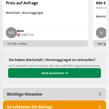
Preis auf Anfrage
900 €
MwSt nich
Werkstatt- Stromaggregat
Werkstat
Mario
H
6380 Tirol
13 Std. online
Seit ges
Sie haben Werkstatt / Stromaggregat zu verkaufen?
Auf Landwirt.com erreichen Sie über 545.000 registrierte Nutzer.
Jetzt inserieren
Wichtige Hinweise
So erkennen Sie Betrug!