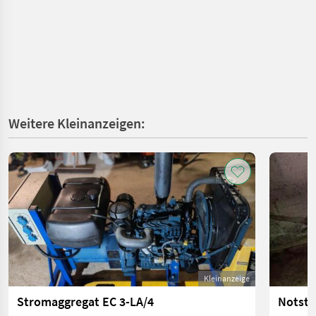
Weitere Kleinanzeigen:
Kleinanzeige
Stromaggregat EC 3-LA/4
Notstr