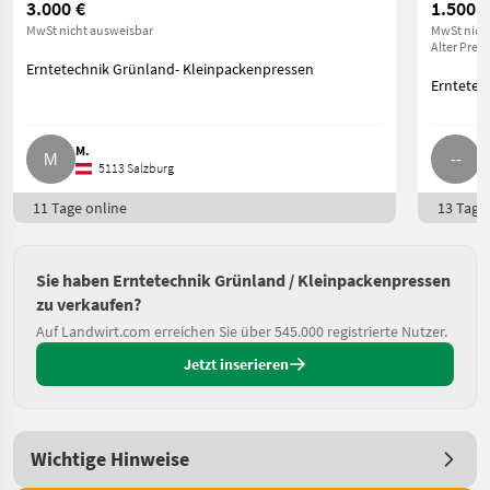
3.000 €
1.500 €
MwSt nicht ausweisbar
MwSt nich
Alter Preis
Erntetechnik Grünland- Kleinpackenpressen
Erntetec
M.
-
5113 Salzburg
11 Tage online
13 Tage 
Sie haben Erntetechnik Grünland / Kleinpackenpressen
zu verkaufen?
Auf Landwirt.com erreichen Sie über 545.000 registrierte Nutzer.
Jetzt inserieren
Wichtige Hinweise