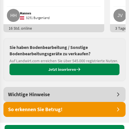
Hannes
J
3251 Burgenland
16 Std. online
3 Tage o
Sie haben Bodenbearbeitung / Sonstige
Bodenbearbeitungsgeräte zu verkaufen?
Auf Landwirt.com erreichen Sie über 545.000 registrierte Nutzer.
Jetzt inserieren
Wichtige Hinweise
So erkennen Sie Betrug!