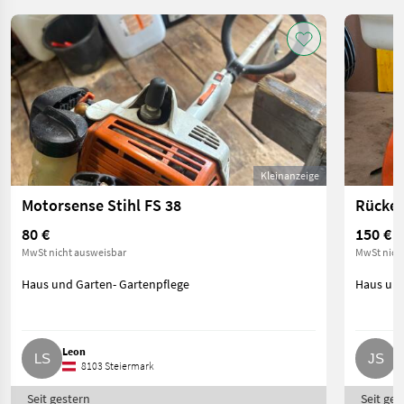
Kleinanzeige
Motorsense Stihl FS 38
Rücken
80 €
150 €
MwSt nicht ausweisbar
MwSt nich
Haus und Garten- Gartenpflege
Haus und
Leon
J
8103 Steiermark
Seit gestern
Seit ges