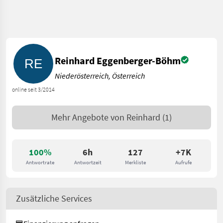
Reinhard Eggenberger-Böhm
Niederösterreich, Österreich
online seit 3/2014
Mehr Angebote von
Reinhard
(1)
100%
6h
127
+7K
Antwortrate
Antwortzeit
Merkliste
Aufrufe
Zusätzliche Services