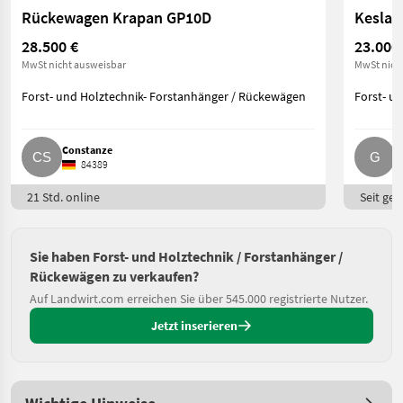
Rückewagen Krapan GP10D
Kesla 
28.500 €
23.000
MwSt nicht ausweisbar
MwSt nich
Forst- und Holztechnik- Forstanhänger / Rückewägen
Forst- u
Constanze
G
84389
21 Std. online
Seit ges
Sie haben Forst- und Holztechnik / Forstanhänger /
Rückewägen zu verkaufen?
Auf Landwirt.com erreichen Sie über 545.000 registrierte Nutzer.
Jetzt inserieren