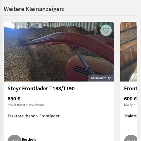
Weitere Kleinanzeigen:
Kleinanzeige
Steyr Frontlader T188/T190
Frontl
650 €
600 €
MwSt nicht ausweisbar
MwSt nich
Traktorzubehör- Frontlader
Traktorz
Berthold
R