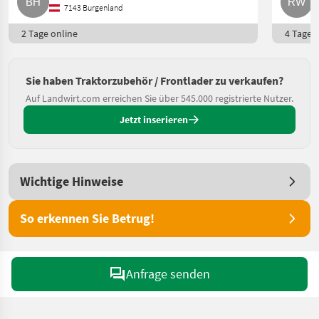
7143 Burgenland
2 Tage online
4 Tage o
Sie haben Traktorzubehör / Frontlader zu verkaufen?
Auf Landwirt.com erreichen Sie über 545.000 registrierte Nutzer.
Jetzt inserieren
Wichtige Hinweise
So erkennen Sie Betrug!
Anfrage senden