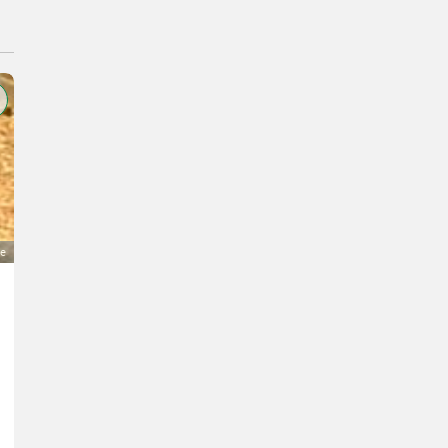
ge
Reinrassige Steirerschecken-Böcke abzugeben
Preis auf Anfrage
Ziegen- Steirische Scheckenziegen
M.
8252 Steiermark