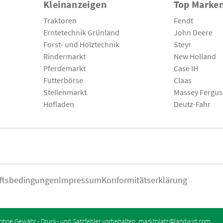
Kleinanzeigen
Top Marke
Traktoren
Fendt
Erntetechnik Grünland
John Deere
Forst- und Holztechnik
Steyr
Rindermarkt
New Holland
Pferdemarkt
Case IH
Futterbörse
Claas
Stellenmarkt
Massey Fergu
Hofladen
Deutz-Fahr
ftsbedingungen
Impressum
Konformitätserklärung
ohne Gewähr - Druck- und Satzfehler vorbehalten.
marktplatz@landwirt.com