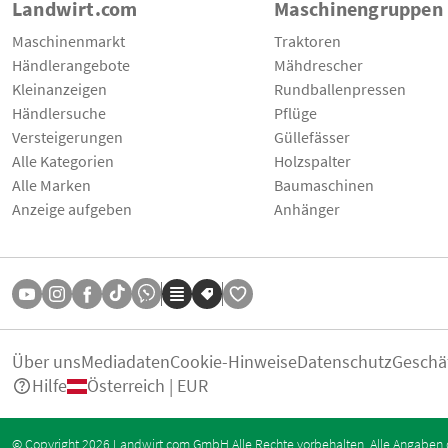
Landwirt.com
Maschinengruppen
Maschinenmarkt
Traktoren
Händlerangebote
Mähdrescher
Kleinanzeigen
Rundballenpressen
Händlersuche
Pflüge
Versteigerungen
Güllefässer
Alle Kategorien
Holzspalter
Alle Marken
Baumaschinen
Anzeige aufgeben
Anhänger
Über uns
Mediadaten
Cookie-Hinweise
Datenschutz
Geschä
Hilfe
Österreich | EUR
© Copyright 2026 Landwirt.com GmbH Alle Rechte vorbehalten. Alle Angaben 