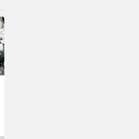
ge
Vergebe einen Palowskaja und zwei junge Bielefelder
15 €
MwSt nicht ausweisbar
Hühner- Jungtiere
Manfred
3353 Niederösterreich