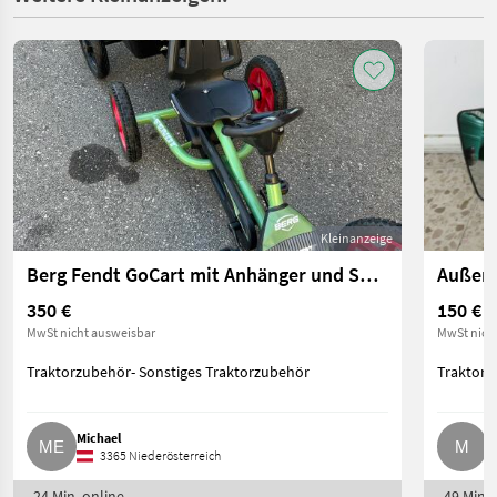
Kleinanzeige
Berg Fendt GoCart mit Anhänger und Soundsystem
350 €
150 €
MwSt nicht ausweisbar
MwSt nich
Traktorzubehör- Sonstiges Traktorzubehör
Traktorz
Michael
M
3365 Niederösterreich
24 Min. online
49 Min. 