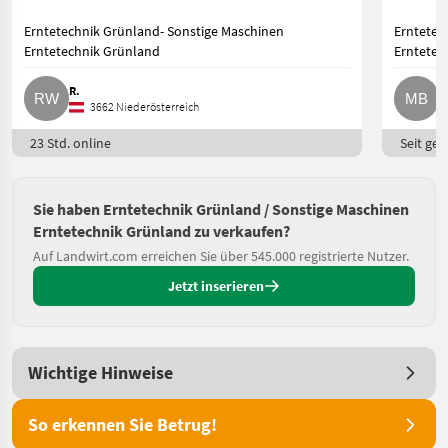
Erntetechnik Grünland- Sonstige Maschinen
Erntetec
Erntetechnik Grünland
Erntetec
R.
M
3662 Niederösterreich
23 Std. online
Seit ges
Sie haben Erntetechnik Grünland / Sonstige Maschinen
Erntetechnik Grünland zu verkaufen?
Auf Landwirt.com erreichen Sie über 545.000 registrierte Nutzer.
Jetzt inserieren
Wichtige Hinweise
So erkennen Sie Betrug!