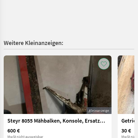
Weitere Kleinanzeigen:
Kleinanzeige
Steyr 8055 Mähbalken, Konsole, Ersatzmesser
Getrie
600 €
30 €
MwSt nicht ausweisbar
MwSt nich