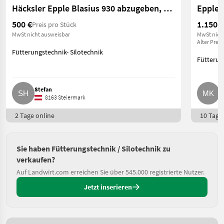
Häcksler Epple Blasius 930 abzugeben, 1 Messer fehlt
Epple 
500 €
1.150 €
Preis pro Stück
MwSt nicht ausweisbar
MwSt nich
Alter Preis
Fütterungstechnik- Silotechnik
Fütterun
Stefan
M
8163 Steiermark
2 Tage online
10 Tage 
Sie haben Fütterungstechnik / Silotechnik zu
verkaufen?
Auf Landwirt.com erreichen Sie über 545.000 registrierte Nutzer.
Jetzt inserieren