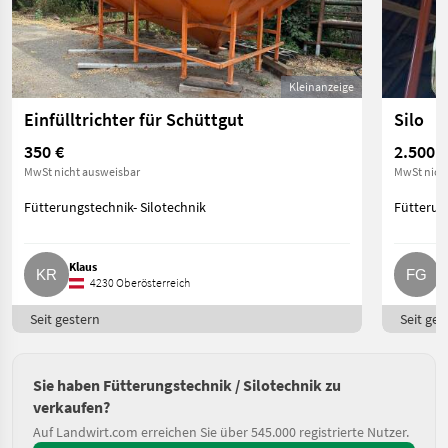
Kleinanzeige
Einfülltrichter für Schüttgut
Silo
350 €
2.500 €
MwSt nicht ausweisbar
MwSt nich
Fütterungstechnik- Silotechnik
Fütterun
Klaus
F
4230 Oberösterreich
Seit gestern
Seit ges
Sie haben Fütterungstechnik / Silotechnik zu
verkaufen?
Auf Landwirt.com erreichen Sie über 545.000 registrierte Nutzer.