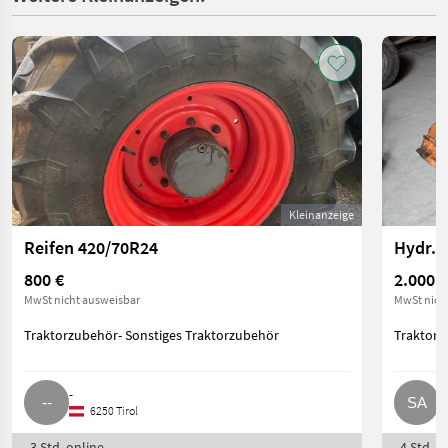
Kleinanzeige
Reifen 420/70R24
800 €
2.000 €
MwSt nicht ausweisbar
MwSt nich
Traktorzubehör- Sonstiges Traktorzubehör
Traktorz
-
S
6250 Tirol
3 Std. online
4 Std. o