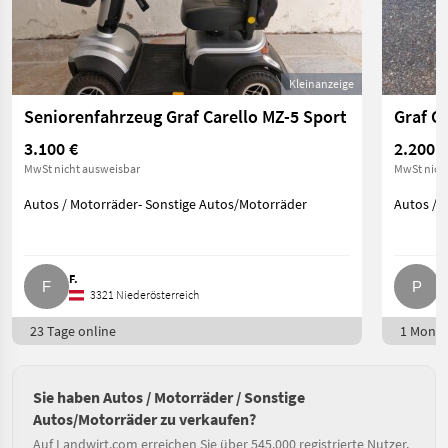
Kleinanzeige
Seniorenfahrzeug Graf Carello MZ-5 Sport
Graf Ca
3.100 €
2.200 €
MwSt nicht ausweisbar
MwSt nich
Autos / Motorräder- Sonstige Autos/Motorräder
Autos / 
F.
P.
3321 Niederösterreich
23 Tage online
1 Monat
Sie haben Autos / Motorräder / Sonstige
Autos/Motorräder zu verkaufen?
Auf Landwirt.com erreichen Sie über 545.000 registrierte Nutzer.