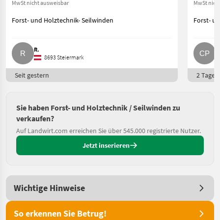
MwSt nicht ausweisbar
MwSt nich
Forst- und Holztechnik- Seilwinden
Forst- u
R.
C
8693 Steiermark
Seit gestern
2 Tage o
Sie haben Forst- und Holztechnik / Seilwinden zu
verkaufen?
Auf Landwirt.com erreichen Sie über 545.000 registrierte Nutzer.
Jetzt inserieren
Wichtige Hinweise
So erkennen Sie Betrug!