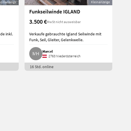
leinanzeige
Kleinanzeige
Funkseilwinde IGLAND
3.500 €
MwSt nicht ausweisbar
de inkl.
Verkaufe gebrauchte Igland Seilwinde mit
Funk, Seil, Gleiter, Gelenkwelle.
Marcel
2763 Niederösterreich
16 Std. online