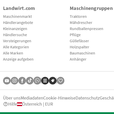
Landwirt.com
Maschinengruppen
Maschinenmarkt
Traktoren
Händlerangebote
Mähdrescher
Kleinanzeigen
Rundballenpressen
Händlersuche
Pflüge
Versteigerungen
Güllefässer
Alle Kategorien
Holzspalter
Alle Marken
Baumaschinen
Anzeige aufgeben
Anhänger
Über uns
Mediadaten
Cookie-Hinweise
Datenschutz
Geschä
Hilfe
Österreich | EUR