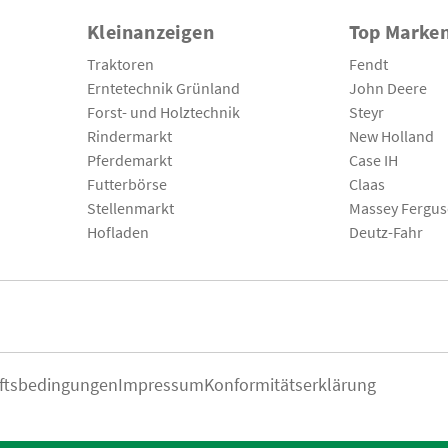
Kleinanzeigen
Top Marke
Traktoren
Fendt
Erntetechnik Grünland
John Deere
Forst- und Holztechnik
Steyr
Rindermarkt
New Holland
Pferdemarkt
Case IH
Futterbörse
Claas
Stellenmarkt
Massey Fergu
Hofladen
Deutz-Fahr
ftsbedingungen
Impressum
Konformitätserklärung