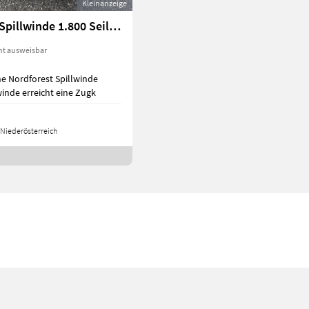
Kleinanzeige
Nordforest Spillwinde 1.800 Seilwinde
ht ausweisbar
ne Nordforest Spillwinde
lwinde erreicht eine Zugk
Niederösterreich