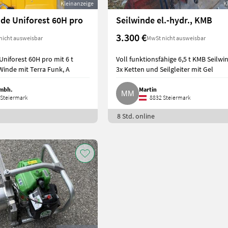
Kleinanzeige
K
de Uniforest 60H pro
Seilwinde el.-hydr., KMB
3.300 €
nicht ausweisbar
MwSt nicht ausweisbar
Uniforest 60H pro mit 6 t
Voll funktionsfähige 6,5 t KMB Seilwin
-Winde mit Terra Funk, A
3x Ketten und Seilgleiter mit Gel
Gmbh.
Martin
Steiermark
8832 Steiermark
8 Std. online