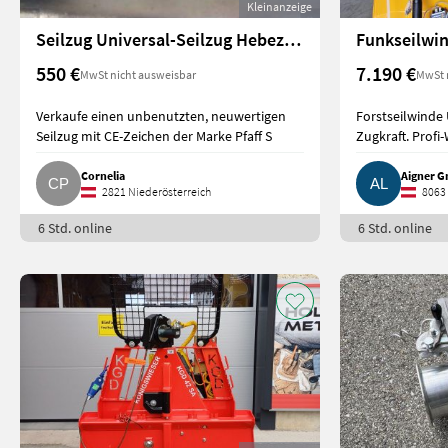
Kleinanzeige
Seilzug Universal-Seilzug Hebezug KL
Funkseilwin
550 €
7.190 €
MwSt nicht ausweisbar
MwSt 
Verkaufe einen unbenutzten, neuwertigen
Forstseilwinde 
Seilzug mit CE-Zeichen der Marke Pfaff S
Zugkraft. Profi
Cornelia
Aigner 
2821 Niederösterreich
8063 
6 Std. online
6 Std. online