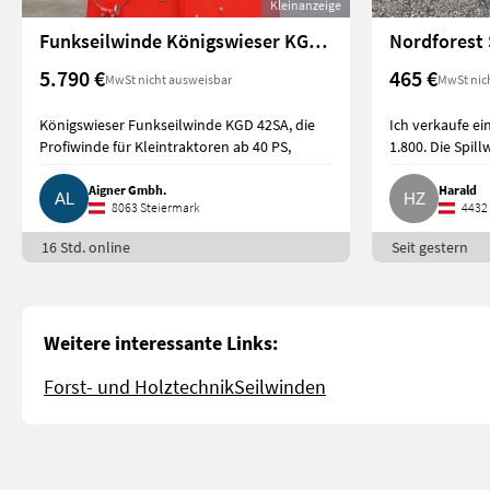
Kleinanzeige
Funkseilwinde Königswieser KGD 42SA
5.790 €
465 €
MwSt nicht ausweisbar
MwSt nic
Königswieser Funkseilwinde KGD 42SA, die
Ich verkaufe ei
Profiwinde für Kleintraktoren ab 40 PS,
1.800. Die Spil
Aigner Gmbh.
Harald
8063 Steiermark
4432 
16 Std. online
Seit gestern
Weitere interessante Links:
Forst- und Holztechnik
Seilwinden