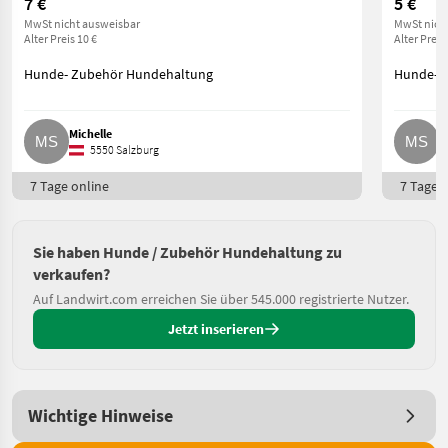
7 €
5 €
MwSt nicht ausweisbar
MwSt nich
Alter Preis 10 €
Alter Preis 
Hunde- Zubehör Hundehaltung
Hunde- 
Michelle
M
5550 Salzburg
7 Tage online
7 Tage o
Sie haben Hunde / Zubehör Hundehaltung zu
verkaufen?
Auf Landwirt.com erreichen Sie über 545.000 registrierte Nutzer.
Jetzt inserieren
Wichtige Hinweise