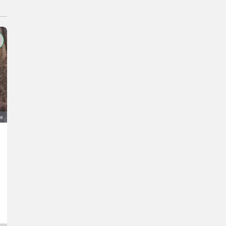
ge
Alte Ziegelsteine
Preis auf Anfrage
Baustoffe- Dachplatten / Dachziegel
Daniel
5121 Oberösterreich