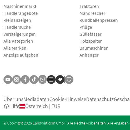
Maschinenmarkt
Traktoren
Händlerangebote
Mähdrescher
Kleinanzeigen
Rundballenpressen
Händlersuche
Pflüge
Versteigerungen
Güllefässer
Alle Kategorien
Holzspalter
Alle Marken
Baumaschinen
Anzeige aufgeben
Anhänger
Über uns
Mediadaten
Cookie-Hinweise
Datenschutz
Geschä
Hilfe
Österreich | EUR
© Copyright 2026 Landwirt.com GmbH Alle Rechte vorbehalten. Alle Angaben 