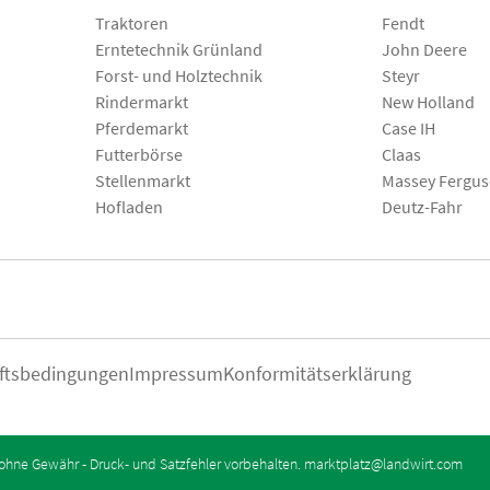
Traktoren
Fendt
Erntetechnik Grünland
John Deere
Forst- und Holztechnik
Steyr
Rindermarkt
New Holland
Pferdemarkt
Case IH
Futterbörse
Claas
Stellenmarkt
Massey Fergu
Hofladen
Deutz-Fahr
ftsbedingungen
Impressum
Konformitätserklärung
ohne Gewähr - Druck- und Satzfehler vorbehalten.
marktplatz@landwirt.com