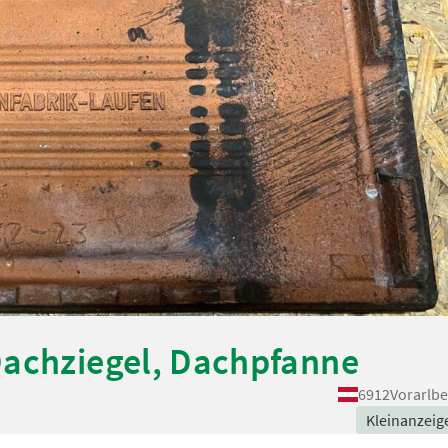
Dachziegel, Dachpfanne
6912
Vorarlbe
Kleinanzeig