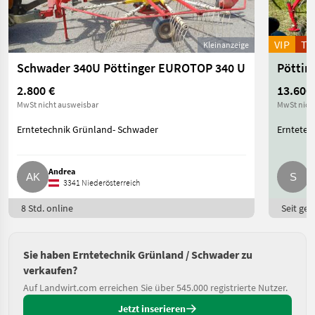
VIP
T
Kleinanzeige
Schwader 340U Pöttinger EUROTOP 340 U
Pöttin
2.800 €
13.600
MwSt nicht ausweisbar
MwSt nich
Erntetechnik Grünland- Schwader
Erntetec
Andrea
S
3341 Niederösterreich
8 Std. online
Seit ges
Sie haben Erntetechnik Grünland / Schwader zu
verkaufen?
Auf Landwirt.com erreichen Sie über 545.000 registrierte Nutzer.
Jetzt inserieren