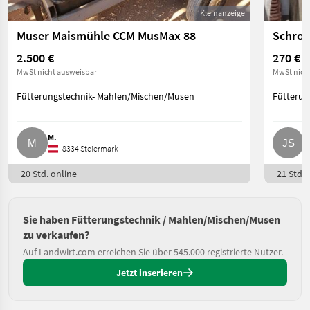
Kleinanzeige
Muser Maismühle CCM MusMax 88
Schro
2.500 €
270 €
MwSt nicht ausweisbar
MwSt nich
Fütterungstechnik- Mahlen/Mischen/Musen
Fütterun
M.
J
8334 Steiermark
20 Std. online
21 Std. 
Sie haben Fütterungstechnik / Mahlen/Mischen/Musen
zu verkaufen?
Auf Landwirt.com erreichen Sie über 545.000 registrierte Nutzer.
Jetzt inserieren