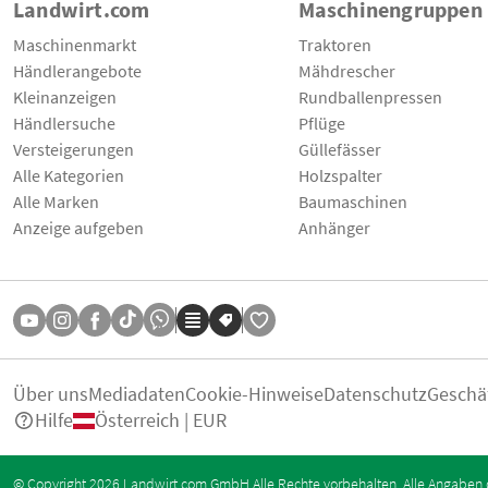
Landwirt.com
Maschinengruppen
Maschinenmarkt
Traktoren
Händlerangebote
Mähdrescher
Kleinanzeigen
Rundballenpressen
Händlersuche
Pflüge
Versteigerungen
Güllefässer
Alle Kategorien
Holzspalter
Alle Marken
Baumaschinen
Anzeige aufgeben
Anhänger
Über uns
Mediadaten
Cookie-Hinweise
Datenschutz
Geschä
Hilfe
Österreich | EUR
© Copyright 2026 Landwirt.com GmbH Alle Rechte vorbehalten. Alle Angaben 