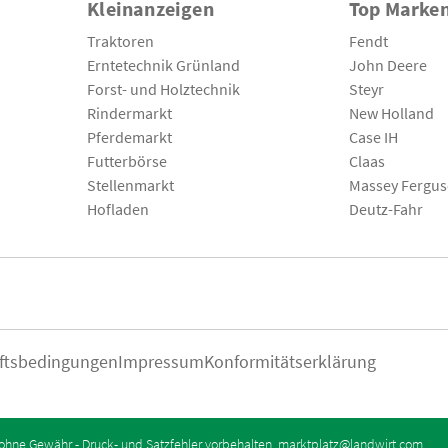
Kleinanzeigen
Top Marke
Traktoren
Fendt
Erntetechnik Grünland
John Deere
Forst- und Holztechnik
Steyr
Rindermarkt
New Holland
Pferdemarkt
Case IH
Futterbörse
Claas
Stellenmarkt
Massey Fergu
Hofladen
Deutz-Fahr
ftsbedingungen
Impressum
Konformitätserklärung
ohne Gewähr - Druck- und Satzfehler vorbehalten.
marktplatz@landwirt.com