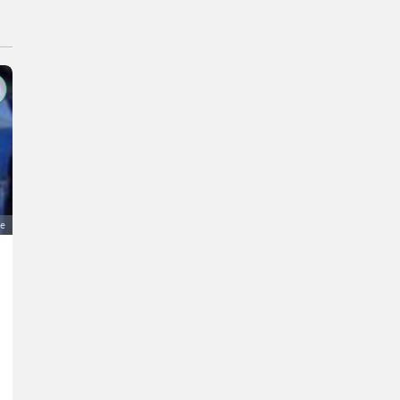
ge
Iseki Schneeschild, Schneepflug 1,3 m
1.200 €
MwSt nicht ausweisbar
Traktorzubehör- Schneepflüge
J.
2130 Niederösterreich