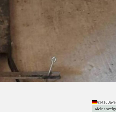
83416
Baye
Kleinanzeig