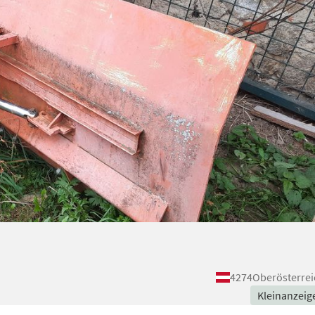
4274
Oberösterrei
Kleinanzeig