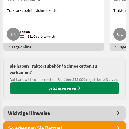
MwSt nicht ausweisbar
MwSt nich
Traktorzubehör- Schneeketten
Traktorz
Fabian
C
4831 Oberösterreich
4 Tage online
5 Tage o
Sie haben Traktorzubehör / Schneeketten zu
verkaufen?
Auf Landwirt.com erreichen Sie über 545.000 registrierte Nutzer.
Jetzt inserieren
Wichtige Hinweise
So erkennen Sie Betrug!