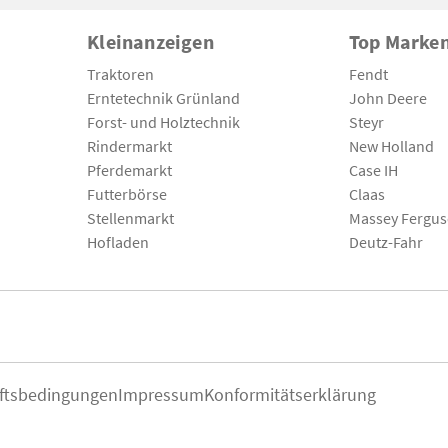
Kleinanzeigen
Top Marke
Traktoren
Fendt
Erntetechnik Grünland
John Deere
Forst- und Holztechnik
Steyr
Rindermarkt
New Holland
Pferdemarkt
Case IH
Futterbörse
Claas
Stellenmarkt
Massey Fergu
Hofladen
Deutz-Fahr
ftsbedingungen
Impressum
Konformitätserklärung