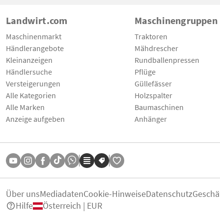
Landwirt.com
Maschinengruppen
Maschinenmarkt
Traktoren
Händlerangebote
Mähdrescher
Kleinanzeigen
Rundballenpressen
Händlersuche
Pflüge
Versteigerungen
Güllefässer
Alle Kategorien
Holzspalter
Alle Marken
Baumaschinen
Anzeige aufgeben
Anhänger
Über uns
Mediadaten
Cookie-Hinweise
Datenschutz
Geschä
Hilfe
Österreich | EUR