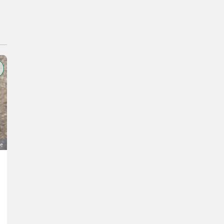
ge
Pewag Schneeketten
50 €
MwSt nicht ausweisbar
Traktorzubehör- Schneeketten