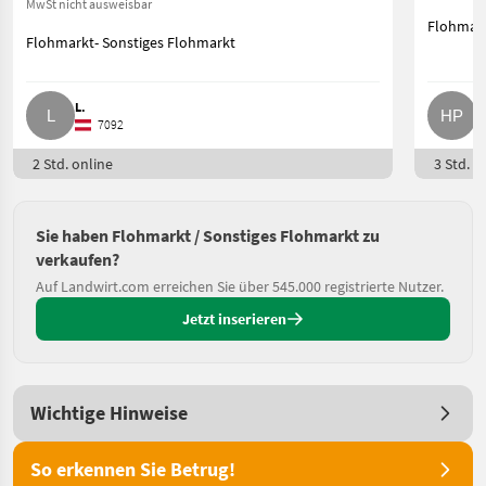
MwSt nicht ausweisbar
Flohmark
Flohmarkt- Sonstiges Flohmarkt
L.
H
7092
2 Std. online
3 Std. o
Sie haben Flohmarkt / Sonstiges Flohmarkt zu
verkaufen?
Auf Landwirt.com erreichen Sie über 545.000 registrierte Nutzer.
Jetzt inserieren
Wichtige Hinweise
So erkennen Sie Betrug!