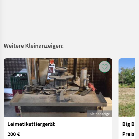
Weitere Kleinanzeigen:
Kleinanzeige
Leimetikettiergerät
Big Ba
200 €
Preis 