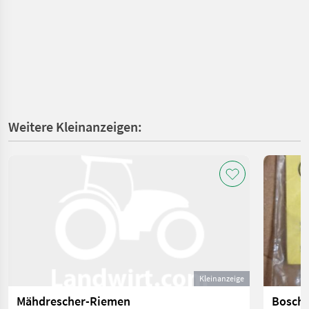
Weitere Kleinanzeigen:
Kleinanzeige
Mähdrescher-Riemen
Bosch 