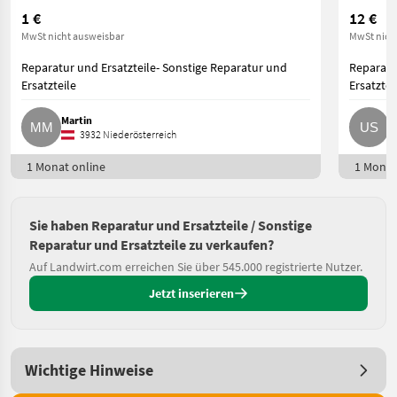
1 €
12 €
MwSt nicht ausweisbar
MwSt nich
Reparatur und Ersatzteile- Sonstige Reparatur und
Reparatu
Ersatzteile
Ersatztei
Martin
U
3932 Niederösterreich
1 Monat online
1 Monat
Sie haben Reparatur und Ersatzteile / Sonstige
Reparatur und Ersatzteile zu verkaufen?
Auf Landwirt.com erreichen Sie über 545.000 registrierte Nutzer.
Jetzt inserieren
Wichtige Hinweise