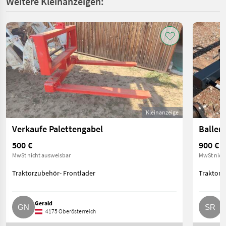
Weitere Kleinanzeigen:
Kleinanzeige
Verkaufe Palettengabel
Ballen
500 €
900 €
MwSt nicht ausweisbar
MwSt nich
Traktorzubehör- Frontlader
Traktorz
Gerald
S
4175 Oberösterreich