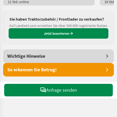
11 Std. online
19 Std. 
Sie haben Traktorzubehör / Frontlader zu verkaufen?
Auf Landwirt.com erreichen Sie über 545.000 registrierte Nutzer.
Jetzt inserieren
Wichtige Hinweise
So erkennen Sie Betrug!
Anfrage senden