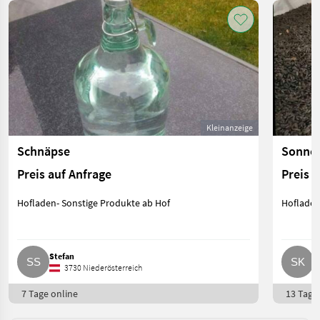
Kleinanzeige
Schnäpse
Sonne
Preis auf Anfrage
Preis 
Hofladen- Sonstige Produkte ab Hof
Hofladen
Stefan
S
3730 Niederösterreich
7 Tage online
13 Tage 