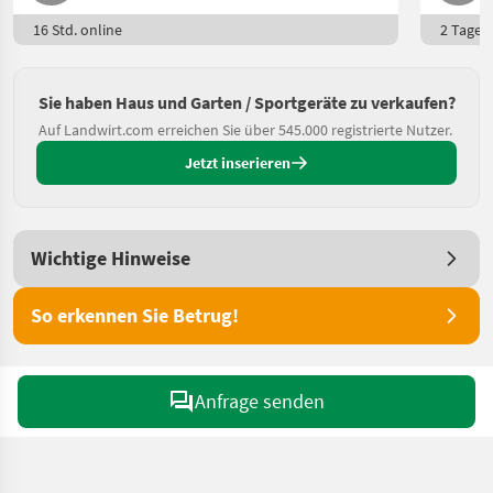
16 Std. online
2 Tage o
Sie haben Haus und Garten / Sportgeräte zu verkaufen?
Auf Landwirt.com erreichen Sie über 545.000 registrierte Nutzer.
Jetzt inserieren
Wichtige Hinweise
So erkennen Sie Betrug!
Anfrage senden