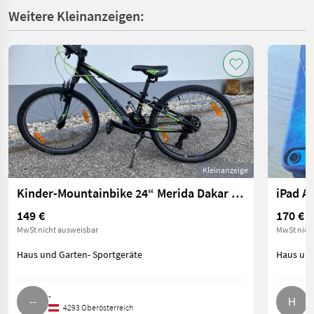
Weitere Kleinanzeigen:
Kleinanzeige
Kinder-Mountainbike 24“ Merida Dakar 624
iPad Ai
149 €
170 €
MwSt nicht ausweisbar
MwSt nich
Haus und Garten- Sportgeräte
Haus und
-
H
4293 Oberösterreich