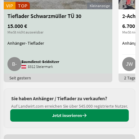
VIP
TOP
Kleinanzeige
Tieflader Schwarzmüller TÜ 30
2-Achs
15.000 €
6.700 €
MwSt nicht ausweisbar
MwSt nich
Anhänger- Tieflader
Anhänger
Baumdienst-Seidnitzer
J
8312 Steiermark
Seit gestern
2 Tage o
Sie haben Anhänger / Tieflader zu verkaufen?
Auf Landwirt.com erreichen Sie über 545.000 registrierte Nutzer.
Jetzt inserieren