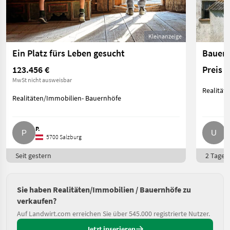
Kleinanzeige
Ein Platz fürs Leben gesucht
123.456 €
Preis 
MwSt nicht ausweisbar
Realität
Realitäten/Immobilien- Bauernhöfe
P.
U
5700 Salzburg
Seit gestern
2 Tage o
Sie haben Realitäten/Immobilien / Bauernhöfe zu
verkaufen?
Auf Landwirt.com erreichen Sie über 545.000 registrierte Nutzer.
Jetzt inserieren