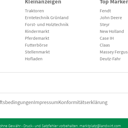
Kleinanzeigen
Top Marke
Traktoren
Fendt
Erntetechnik Grünland
John Deere
Forst- und Holztechnik
Steyr
Rindermarkt
New Holland
Pferdemarkt
Case IH
Futterbörse
Claas
Stellenmarkt
Massey Fergu
Hofladen
Deutz-Fahr
ftsbedingungen
Impressum
Konformitätserklärung
ohne Gewähr - Druck- und Satzfehler vorbehalten.
marktplatz@landwirt.com