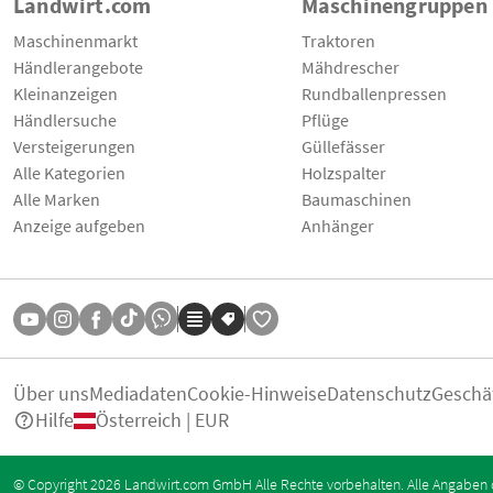
Landwirt.com
Maschinengruppen
Maschinenmarkt
Traktoren
Händlerangebote
Mähdrescher
Kleinanzeigen
Rundballenpressen
Händlersuche
Pflüge
Versteigerungen
Güllefässer
Alle Kategorien
Holzspalter
Alle Marken
Baumaschinen
Anzeige aufgeben
Anhänger
Über uns
Mediadaten
Cookie-Hinweise
Datenschutz
Geschä
Hilfe
Österreich | EUR
© Copyright 2026 Landwirt.com GmbH Alle Rechte vorbehalten. Alle Angaben 