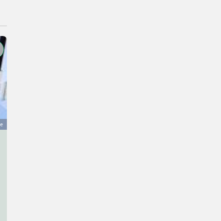
ge
Sonnenschutz-Gelenkmarkise
300 €
MwSt nicht ausweisbar
Flohmarkt- Sonstiges Flohmarkt
Cornelia
2821 Niederösterreich