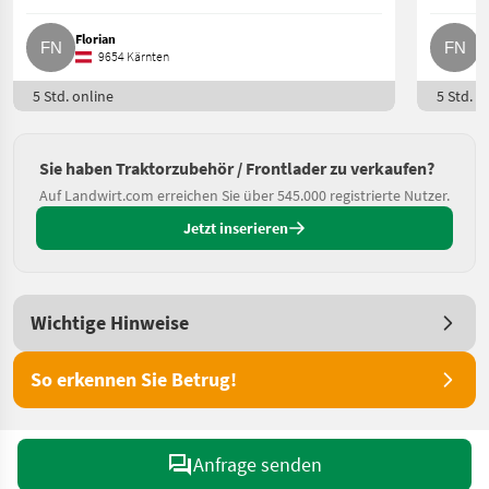
Florian
F
9654 Kärnten
5 Std. online
5 Std. o
Sie haben Traktorzubehör / Frontlader zu verkaufen?
Auf Landwirt.com erreichen Sie über 545.000 registrierte Nutzer.
Jetzt inserieren
Wichtige Hinweise
So erkennen Sie Betrug!
Anfrage senden