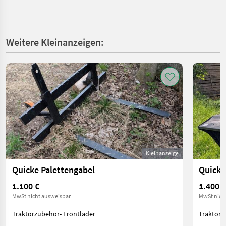
Weitere Kleinanzeigen:
Kleinanzeige
Quicke Palettengabel
Quicke
1.100 €
1.400 €
MwSt nicht ausweisbar
MwSt nich
Traktorzubehör- Frontlader
Traktorz