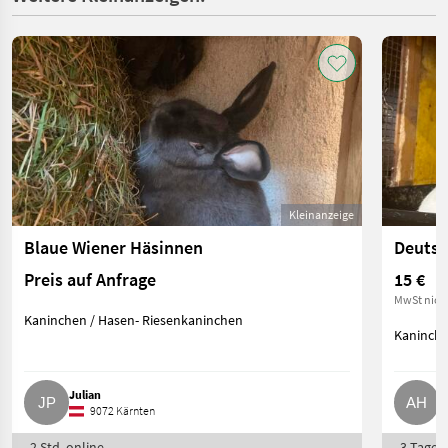
Kleinanzeige
Blaue Wiener Häsinnen
Deutsc
Preis auf Anfrage
15 €
MwSt nich
Kaninchen / Hasen- Riesenkaninchen
Kaninche
Julian
A
9072 Kärnten
2 Std. online
3 Tage o