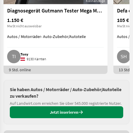
Kleinanzeige
Diagnosegerät Gutmann Tester Mega Macs 66
Defa e
1.150 €
105 €
MwSt nicht ausweisbar
MwSt nich
Autos / Motorräder- Auto-Zubehör/Autoteile
Autos / 
Tony
S
9130 Kärnten
9 Std. online
13 Std. 
Sie haben Autos / Motorräder / Auto-Zubehör/Autoteile
zu verkaufen?
Auf Landwirt.com erreichen Sie über 545.000 registrierte Nutzer.
Jetzt inserieren